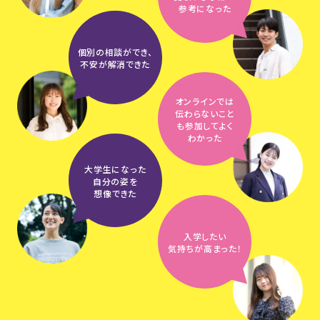
参考になった
個別の相談ができ、
不安が解消できた
オンラインでは
伝わらないこと
も参加してよく
わかった
大学生になった
自分の姿を
想像できた
入学したい
気持ちが高まった！