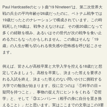
Paul Hardcastleのヒット曲”19 Nineteen”は、第二次世界大
戦の兵士の平均年齢が26歳だったのに、ベトナム戦争では
19歳だったとのナレーションで構成されています。この時
戦死した19歳は、戦争さえなければ、その後20歳になって
多くの経験を積み、あるいはその世代が次の戦争を食い止
める力にもなったかもしれません。この曲はそんな「19
歳」の人生が断ち切られる喪失感や恐怖感を呼び起こさせ
ます。
例えば、皆さんが高校卒業と大学入学を控える18歳だと想
定してみましょう。高校を卒業し、決まった答えを要求さ
れる入試を終え、決まった答えのない問いかけに挑戦する
大学での勉強が始まります。役に立つのは「①科学の目＝
疑問を持つこと」、事物の捉え方にヒントをくれる「②哲
学」と、そして「③エンパシー（相手の身に自分を置き換
えること）」だと思います。実はここまでの文章はこの3要